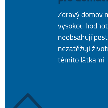
Zdravý domov m
vysokou hodnot
neobsahují pesti
nezatěžují život
těmito látkami.