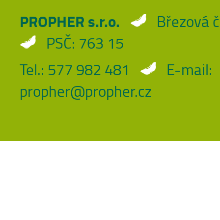
PROPHER s.r.o.
Březová č
PSČ: 763 15
Tel.: 577 982 481
E-mail:
propher@propher.cz