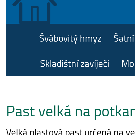
Švábovitý hmyz
Šatní
Skladištní zavíječi
Mo
Past velká na potka
Velká plastová past určená na v