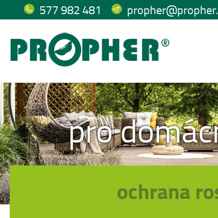
577 982 481
propher@propher.
pro domác
ochrana ro