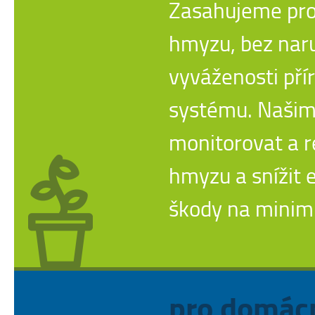
Zasahujeme pro
hmyzu, bez nar
vyváženosti pří
systému. Našim 
monitorovat a r
hmyzu a snížit
škody na mini
pro domác