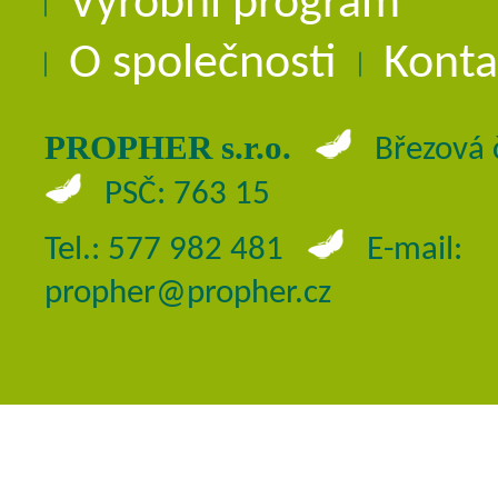
Výrobní program
O společnosti
Konta
PROPHER s.r.o.
Březová 
PSČ: 763 15
Tel.: 577 982 481
E-mail:
propher@propher.cz