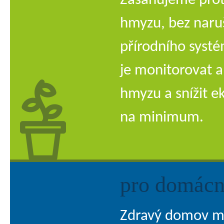
Zasahujeme prot
hmyzu, bez naru
přírodního syst
je monitorovat a
hmyzu a snížit 
na minimum.
pro domácn
Zdravý domov m