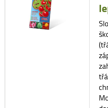
l
Sl
šk
(t
zá
za
tř
ch
Mo