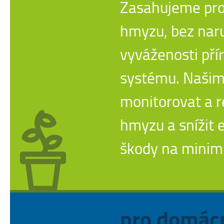
Zasahujeme pro
hmyzu, bez nar
vyváženosti pří
systému. Našim 
monitorovat a r
hmyzu a snížit
škody na mini
pro domác