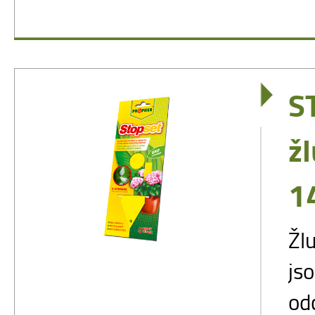
S
žl
1
Žl
js
od