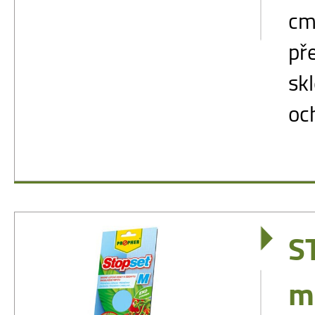
cm
př
skl
och
S
m