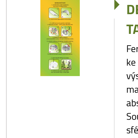
D
T
Fe
ke
vý
ma
ab
So
sfé