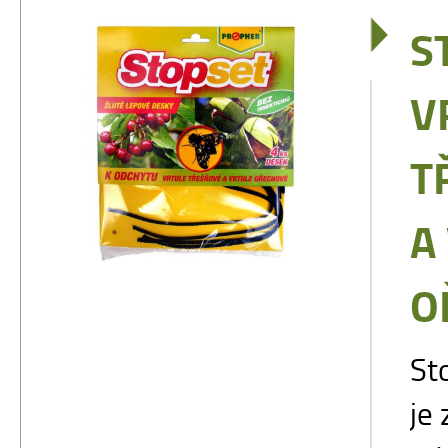
S
V
T
A
O
St
je 