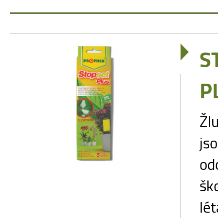
S
P
Žl
js
od
šk
lé