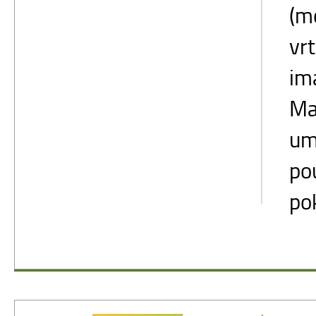
(m
vrt
im
Ma
um
po
pok