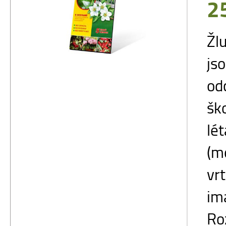
2
Žl
js
od
šk
lé
(m
vrt
im
Ro