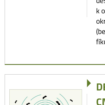
de
k 
ok
(be
fík
D
C