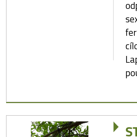
od
se
fe
cí
La
pou
S