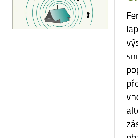
Fe
la
vý
sn
po
př
vh
al
zá
ob