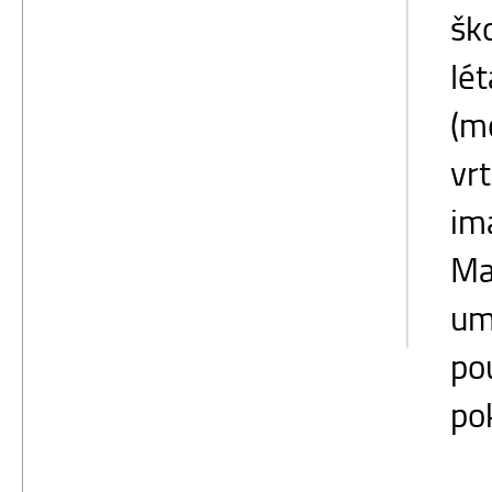
šk
lé
(m
vrt
im
Ma
um
po
pok