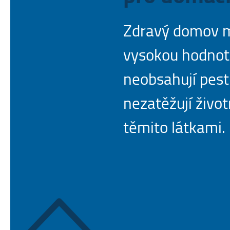
Zdravý domov m
vysokou hodnot
neobsahují pesti
nezatěžují život
těmito látkami.