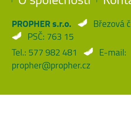
PROPHER s.r.o.
Březová č
PSČ: 763 15
Tel.: 577 982 481
E-mail:
propher@propher.cz