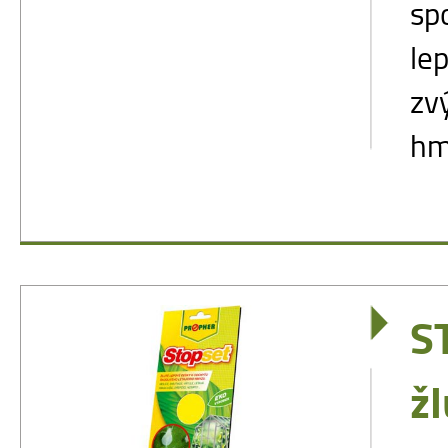
sp
le
zv
hmy
S
ž