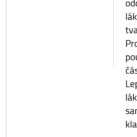
odc
lák
tva
Pr
po
čá
Le
lá
sa
kla