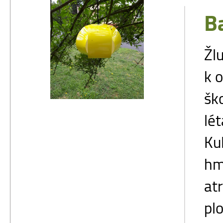
B
Žl
k 
šk
lé
Kul
hm
at
pl